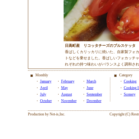
日高町産 リコッタチーズのブルスケッタ
香ばしくカリッカリに焼いた、自家製フォ
トなどを乗せました。香ばしいフォカッチャ
れぞれの持つ味わいがバランスよく調和さ
Monthly
Category
・
January
・
February
・
March
・
Cooking
・
April
・
May
・
June
・
Cooking I
・
July
・
August
・
September
・
Scenery
・
October
・
November
・
December
Production by Net-is,Inc.
Copyright (C) Restr